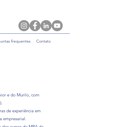
untas frequentes
Contato
nior e do Murilo, com
).
ras de experiência em
ça empresarial.
r dos cursos de MBA da