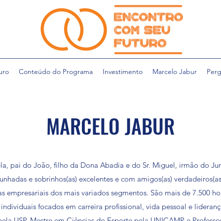
uro
Conteúdo do Programa
Investimento
Marcelo Jabur
Perg
MARCELO JABUR
, pai do João, filho da Dona Abadia e do Sr. Miguel, irmão do Ju
unhadas e sobrinhos(as) excelentes e com amigos(as) verdadeiros(as
as empresariais dos mais variados segmentos. São mais de 7.500 ho
ndividuais focados em carreira profissional, vida pessoal e lideran
pela USP, Mestre em Ciências do Esporte pela UNICAMP e Professo