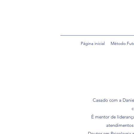
Página inicial
Método Fut
Casado com a Daniela
c
É mentor de lideranç
atendimentos i
Doutor em Psicologia 