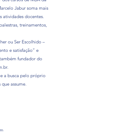
Marcelo Jabur soma mais
s atividades docentes.
alestras, treinamentos,
her ou Ser Escolhido –
nto e satisfação” e
É também fundador do
m.br
.
e a busca pelo próprio
s que assume.
om