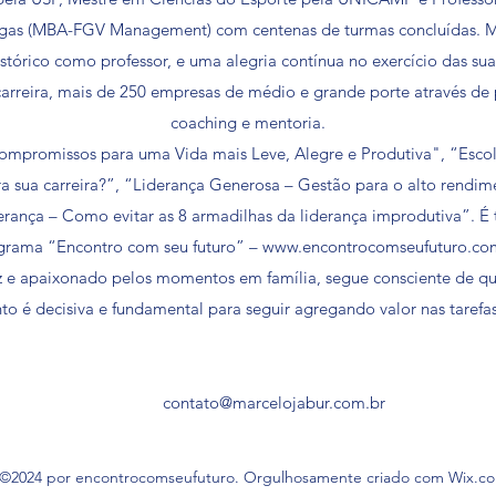
rgas (MBA-FGV Management) com centenas de turmas concluídas. 
istórico como professor, e uma alegria contínua no exercício das sua
arreira, mais de 250 empresas de médio e grande porte através de p
coaching e mentoria.
Compromissos para uma Vida mais Leve, Alegre e Produtiva", “Escol
a sua carreira?”, “Liderança Generosa – Gestão para o alto rendime
rança – Como evitar as 8 armadilhas da liderança improdutiva”. 
grama “Encontro com seu futuro” –
www.encontrocomseufuturo.co
az e apaixonado pelos momentos em família, segue consciente de qu
o é decisiva e fundamental para seguir agregando valor nas tarefa
contato@marcelojabur.com.br
©2024 por encontrocomseufuturo. Orgulhosamente criado com Wix.c